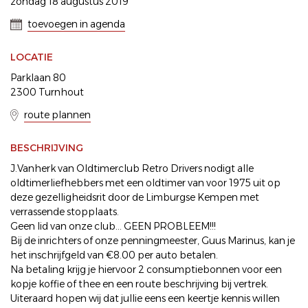
zondag 18 augustus 2019
toevoegen in agenda
LOCATIE
Parklaan 80
2300 Turnhout
route plannen
BESCHRIJVING
J.Vanherk van Oldtimerclub Retro Drivers nodigt alle
oldtimerliefhebbers met een oldtimer van voor 1975 uit op
deze gezelligheidsrit door de Limburgse Kempen met
verrassende stopplaats.
Geen lid van onze club... GEEN PROBLEEM!!!
Bij de inrichters of onze penningmeester, Guus Marinus, kan je
het inschrijfgeld van €8.00 per auto betalen.
Na betaling krijg je hiervoor 2 consumptiebonnen voor een
kopje koffie of thee en een route beschrijving bij vertrek.
Uiteraard hopen wij dat jullie eens een keertje kennis willen