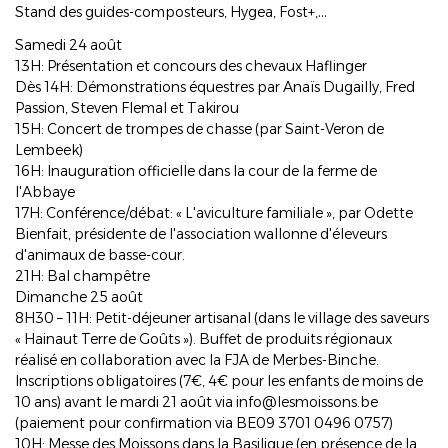
Stand des guides-composteurs, Hygea, Fost+,…
Samedi 24 août
13H: Présentation et concours des chevaux Haflinger
Dès 14H: Démonstrations équestres par Anaïs Dugailly, Fred
Passion, Steven Flemal et Takirou
15H: Concert de trompes de chasse (par Saint-Veron de
Lembeek)
16H: Inauguration officielle dans la cour de la ferme de
l'Abbaye
17H: Conférence/débat: « L'aviculture familiale », par Odette
Bienfait, présidente de l'association wallonne d'éleveurs
d'animaux de basse-cour.
21H: Bal champêtre
Dimanche 25 août
8H30 – 11H: Petit-déjeuner artisanal (dans le village des saveurs
« Hainaut Terre de Goûts »). Buffet de produits régionaux
réalisé en collaboration avec la FJA de Merbes-Binche.
Inscriptions obligatoires (7€, 4€ pour les enfants de moins de
10 ans) avant le mardi 21 août via info@lesmoissons.be
(paiement pour confirmation via BE09 3701 0496 0757)
10H: Messe des Moissons dans la Basilique (en présence de la