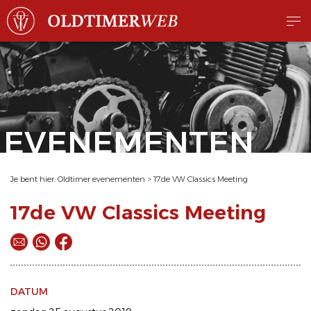
EVENEMENTEN
Je bent hier:
Oldtimer evenementen
>
17de VW Classics Meeting
17de VW Classics Meeting
DATUM