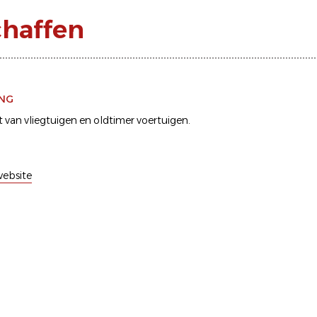
chaffen
ING
an vliegtuigen en oldtimer voertuigen.
ebsite