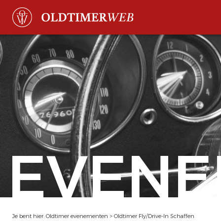
EVENE
Je bent hier:
Oldtimer evenementen
>
Oldtimer Fly/Drive-In Schaffen