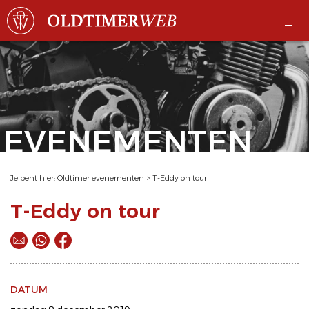
EVENEMENTEN
Je bent hier:
Oldtimer evenementen
>
T-Eddy on tour
T-Eddy on tour
DATUM