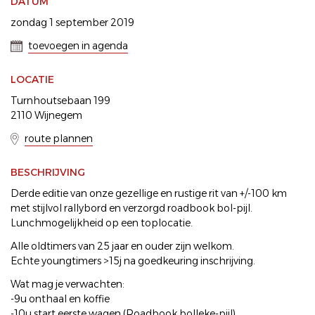
DATUM
zondag 1 september 2019
toevoegen in agenda
LOCATIE
Turnhoutsebaan 199
2110 Wijnegem
route plannen
BESCHRIJVING
Derde editie van onze gezellige en rustige rit van +/-100 km
met stijlvol rallybord en verzorgd roadbook bol-pijl.
Lunchmogelijkheid op een toplocatie.
Alle oldtimers van 25 jaar en ouder zijn welkom.
Echte youngtimers >15j na goedkeuring inschrijving.
Wat mag je verwachten:
-9u onthaal en koffie
-10u start eerste wagen (Roadbook bolleke-pijl)