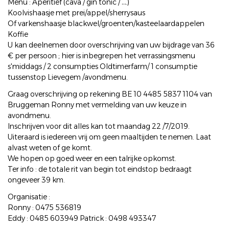
Menu : Aperitief (cava / gin tonic / ….)
Koolvishaasje met prei/appel/sherrysaus
Of varkenshaasje blackwel/groenten/kasteelaardappelen
Koffie
U kan deelnemen door overschrijving van uw bijdrage van 36
€ per persoon ; hier is inbegrepen het verrassingsmenu
s'middags / 2 consumpties Oldtimerfarm/ 1 consumptie
tussenstop Lievegem /avondmenu.
Graag overschrijving op rekening BE 10 4485 5837 1104 van
Bruggeman Ronny met vermelding van uw keuze in
avondmenu.
Inschrijven voor dit alles kan tot maandag 22 /7/2019.
Uiteraard is iedereen vrij om geen maaltijden te nemen. Laat
alvast weten of ge komt.
We hopen op goed weer en een talrijke opkomst.
Ter info : de totale rit van begin tot eindstop bedraagt
ongeveer 39 km.
Organisatie :
Ronny : 0475 536819
Eddy : 0485 603949 Patrick : 0498 493347