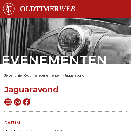
EVENEMENTEN
Je bent hier:
Oldtimer evenementen
>
Jaguaravond
Jaguaravond
DATUM