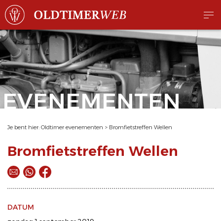
EVENEMENTEN
Je bent hier:
Oldtimer evenementen
>
Bromfietstreffen Wellen
Bromfietstreffen Wellen
DATUM