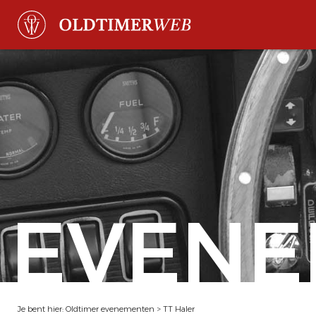
EVENE
Je bent hier:
Oldtimer evenementen
>
TT Haler