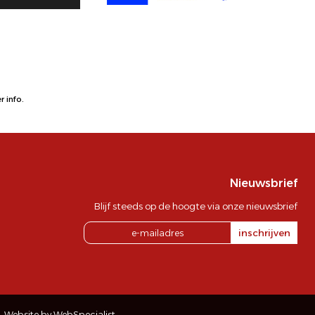
 info.
Nieuwsbrief
Blijf steeds op de hoogte via onze nieuwsbrief
inschrijven
Website by WebSpecialist