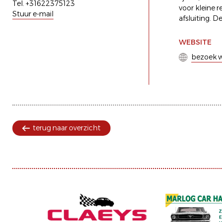
Tel. +31622375123
voor kleine 
Stuur e-mail
afsluiting. D
WEBSITE
bezoek w
terug naar overzicht