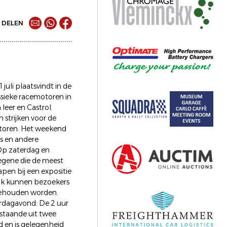
DELEN
uli plaatsvindt in de
ssieke racemotoren in
leer en Castrol.
 strijken voor de
otoren. Het weekend
s en andere
 Op zaterdag en
 degene die de meest
pen bij een expositie
Ook kunnen bezoekers
 gehouden worden.
rdagavond: De 2 uur
estaande uit twee
ld en is gelegenheid