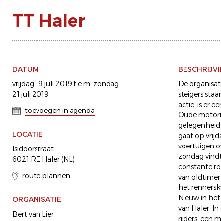
TT Haler
DATUM
BESCHRIJV
vrijdag 19 juli 2019 t.e.m. zondag
De organisat
21 juli 2019
steigers sta
actie, is er 
toevoegen in agenda
Oude motorme
gelegenheid 
LOCATIE
gaat op vrij
voertuigen o
Isidoorstraat
zondag vindt 
6021 RE Haler (NL)
constante ro
route plannen
van oldtimer
het rennersk
Nieuw in het
ORGANISATIE
van Haler. I
Bert van Lier
rijders, een 