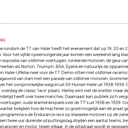
ING
ie rondom de TT van Haler heeft het evenement dat op 19, 20 en 21 j
an. Voor het vijfde opeenvolgende jaar komen een weekend lang kla
een expositie van oldtimer voertuigen, ronkende motoren, de geur van 
rken als Norton, Triumph, BSA, Eysink en natuurlijk de zijspannen
in Haler-Uffelse neer voor de TT Demo-ritten met oldtimer racem
dagavond van start met een parade van oldtimer motoren, brommer
ver het oorspronkelijke wegcircuit Ell-Hunsel-Haler uit 1938-1939.
overdag de classic 'race' plaats. Hierbij wint niet de snelste, maar
ndetijd heeft over twee manches. Daarnaast kan publiek zich verga
 voertuigen, oude krantenknipsels over de TT's uit 1938 en 1939. 
wartier bekijken hoe de machines zo goed mogelijk aan de praat
 programma is de Endurance race op klassieke motoren op de zate
n een twee uur durende uitputtingsslag strijden een aantal teams, b
mecanicien en motor, tegen elkaar. In de pitsstraat wordt er gewisse