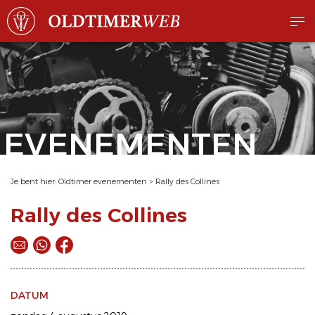
EVENEMENTEN
Je bent hier:
Oldtimer evenementen
>
Rally des Collines
Rally des Collines
DATUM