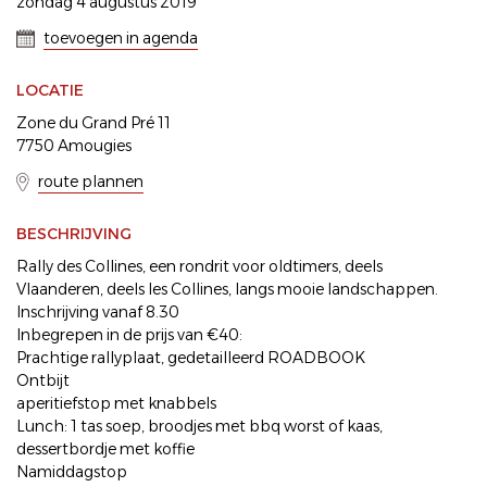
zondag 4 augustus 2019
toevoegen in agenda
LOCATIE
Zone du Grand Pré 11
7750 Amougies
route plannen
BESCHRIJVING
Rally des Collines, een rondrit voor oldtimers, deels
Vlaanderen, deels les Collines, langs mooie landschappen.
Inschrijving vanaf 8.30
Inbegrepen in de prijs van €40:
Prachtige rallyplaat, gedetailleerd ROADBOOK
Ontbijt
aperitiefstop met knabbels
Lunch: 1 tas soep, broodjes met bbq worst of kaas,
dessertbordje met koffie
Namiddagstop