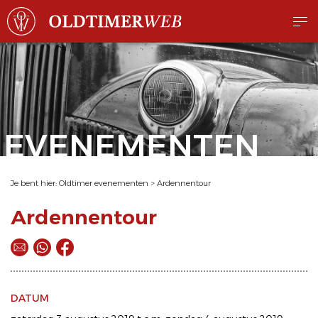
EVENEMENTEN
Je bent hier:
Oldtimer evenementen
>
Ardennentour
Ardennentour
DATUM