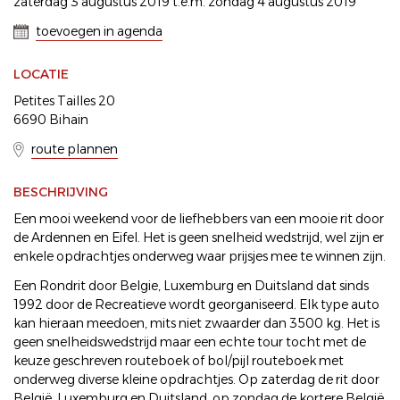
zaterdag 3 augustus 2019 t.e.m. zondag 4 augustus 2019
toevoegen in agenda
LOCATIE
Petites Tailles 20
6690 Bihain
route plannen
BESCHRIJVING
Een mooi weekend voor de liefhebbers van een mooie rit door
de Ardennen en Eifel. Het is geen snelheid wedstrijd, wel zijn er
enkele opdrachtjes onderweg waar prijsjes mee te winnen zijn.
Een Rondrit door Belgie, Luxemburg en Duitsland dat sinds
1992 door de Recreatieve wordt georganiseerd. Elk type auto
kan hieraan meedoen, mits niet zwaarder dan 3500 kg. Het is
geen snelheidswedstrijd maar een echte tour tocht met de
keuze geschreven routeboek of bol/pijl routeboek met
onderweg diverse kleine opdrachtjes. Op zaterdag de rit door
België, Luxemburg en Duitsland, op zondag de kortere België