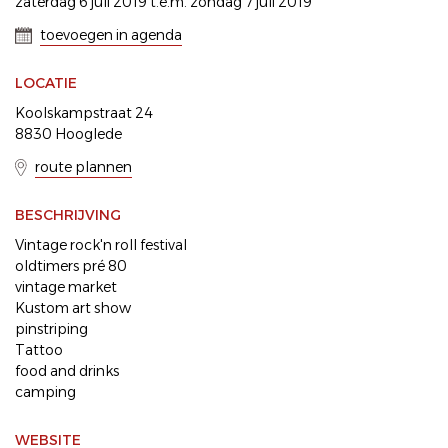
zaterdag 6 juli 2019 t.e.m. zondag 7 juli 2019
toevoegen in agenda
LOCATIE
Koolskampstraat 24
8830 Hooglede
route plannen
BESCHRIJVING
Vintage rock'n roll festival
oldtimers pré 80
vintage market
Kustom art show
pinstriping
Tattoo
food and drinks
camping
WEBSITE