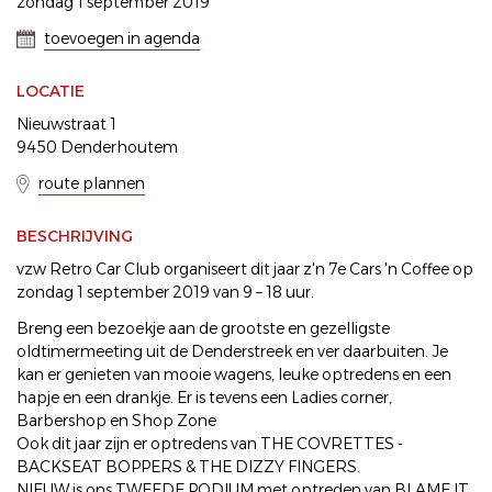
zondag 1 september 2019
toevoegen in agenda
LOCATIE
Nieuwstraat 1
9450 Denderhoutem
route plannen
BESCHRIJVING
vzw Retro Car Club organiseert dit jaar z'n 7e Cars 'n Coffee op
zondag 1 september 2019 van 9 – 18 uur.
Breng een bezoekje aan de grootste en gezelligste
oldtimermeeting uit de Denderstreek en ver daarbuiten. Je
kan er genieten van mooie wagens, leuke optredens en een
hapje en een drankje. Er is tevens een Ladies corner,
Barbershop en Shop Zone
Ook dit jaar zijn er optredens van THE COVRETTES -
BACKSEAT BOPPERS & THE DIZZY FINGERS.
NIEUW is ons TWEEDE PODIUM met optreden van BLAME IT