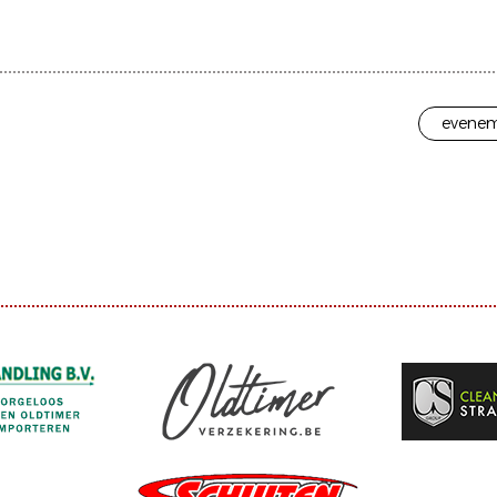
evenem