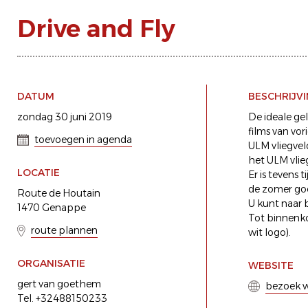
Drive and Fly
DATUM
BESCHRIJV
zondag 30 juni 2019
De ideale ge
films van vor
toevoegen in agenda
ULM vliegveld
het ULM vlie
LOCATIE
Er is tevens
de zomer goe
Route de Houtain
U kunt naar 
1470 Genappe
Tot binnenko
route plannen
wit logo).
ORGANISATIE
WEBSITE
gert van goethem
bezoek w
Tel. +32488150233