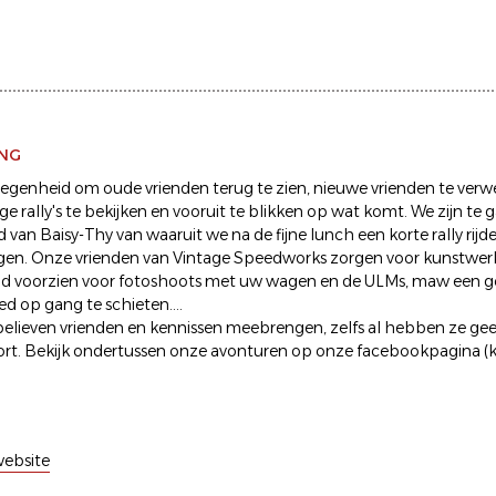
ING
legenheid om oude vrienden terug te zien, nieuwe vrienden te verw
ige rally's te bekijken en vooruit te blikken op wat komt. We zijn te
 van Baisy-Thy van waaruit we na de fijne lunch een korte rally rij
gen. Onze vrienden van Vintage Speedworks zorgen voor kunstwerk
 tijd voorzien voor fotoshoots met uw wagen en de ULMs, maw een 
d op gang te schieten....
believen vrienden en kennissen meebrengen, zelfs al hebben ze gee
rt. Bekijk ondertussen onze avonturen op onze facebookpagina (k
ebsite