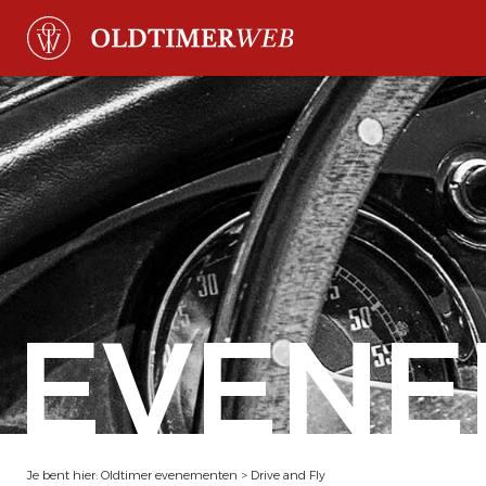
EVENE
Je bent hier:
Oldtimer evenementen
>
Drive and Fly