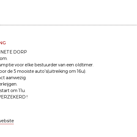
ING
g NETE DORP
kom.
sumptie voor elke bestuurder van een oldtimer.
voor de 5 mooiste auto's(uitreiking om 16u).
act aanwezig.
erkrijgen.
start om 11u.
VERZEKERD !
ebsite