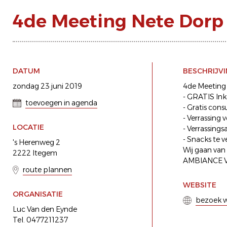
4de Meeting Nete Dorp
DATUM
BESCHRIJV
zondag 23 juni 2019
4de Meetin
- GRATIS In
toevoegen in agenda
- Gratis con
- Verrassing 
LOCATIE
- Verrassings
- Snacks te v
's Herenweg 2
Wij gaan van 
2222 Itegem
AMBIANCE 
route plannen
WEBSITE
ORGANISATIE
bezoek w
Luc Van den Eynde
Tel. 0477211237