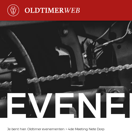
EVENE
Je bent hier:
Oldtimer evenementen
>
4de Meeting Nete Dorp