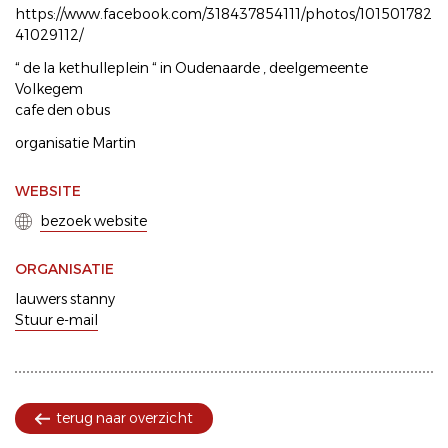
https://www.facebook.com/318437854111/photos/101501782
41029112/
“ de la kethulleplein “ in Oudenaarde , deelgemeente
Volkegem
cafe den obus
organisatie Martin
WEBSITE
bezoek website
ORGANISATIE
lauwers stanny
Stuur e-mail
terug naar overzicht