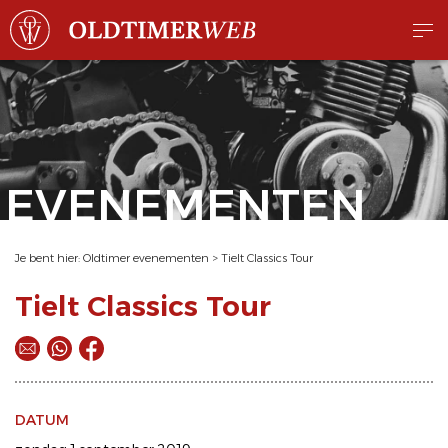
EVENEMENTEN
Je bent hier:
Oldtimer evenementen
>
Tielt Classics Tour
Tielt Classics Tour
DATUM