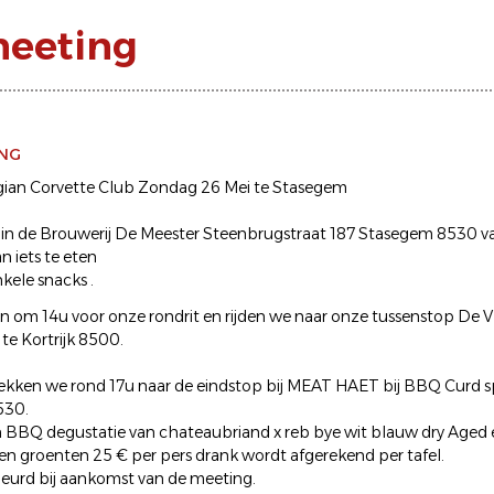
meeting
ING
gian Corvette Club Zondag 26 Mei te Stasegem
in de Brouwerij De Meester Steenbrugstraat 187 Stasegem 8530 v
an iets te eten
kele snacks .
n om 14u voor onze rondrit en rijden we naar onze tussenstop De
te Kortrijk 8500.
ekken we rond 17u naar de eindstop bij MEAT HAET bij BBQ Curd 
530.
en BBQ degustatie van chateaubriand x reb bye wit blauw dry Aged en
en groenten 25 € per pers drank wordt afgerekend per tafel.
eurd bij aankomst van de meeting.