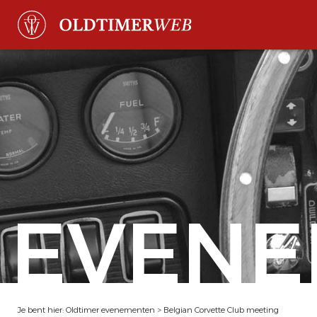
EVENE
Je bent hier:
Oldtimer evenementen
>
Belgian Corvette Club meeting