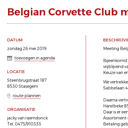
Belgian Corvette Club 
DATUM
BESCHRIJV
zondag 26 mei 2019
Meeting Bel
toevoegen in agenda
Bijeenkomst 
vrijblijvend v
LOCATIE
Keuze van en
Steenbrugstraat 187
We vertrekke
8530 Stasegem
Sabbelaan 4 
route plannen
Daarna vertr
Harelbeke 8
ORGANISATIE
Daar is er e
jacky van raemdonck
Assortiment 
Tel. 0475/910333
Betaling geb