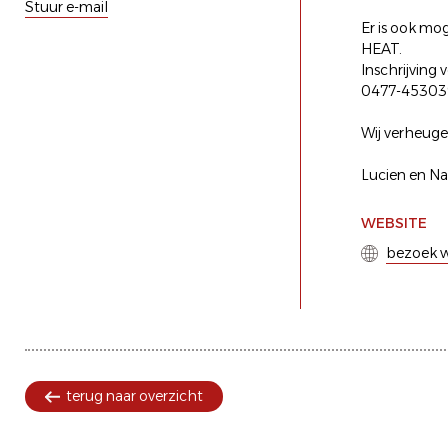
Stuur e-mail
Er is ook mo
HEAT.
Inschrijving
0477-45303
Wij verheugen
Lucien en N
WEBSITE
bezoek w
terug naar overzicht