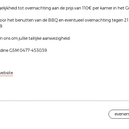
gelijkheid tot overnachting aan de prijs van 110€ per kamer in he
 voor het benutten van de BBQ en eventueel overnachting tegen 21
9.
 ons om jullie talrijke aanwezigheid.
adine GSM 0477-453039.
ebsite
evenem