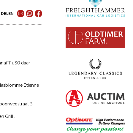
DELEN
anaf 11u30 daar
 Vlasblomme Etienne
spoorwegstraat 3
 Grill .