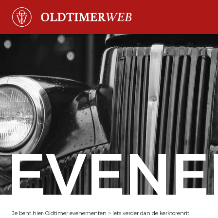
EVENE
Je bent hier:
Oldtimer evenementen
>
Iets verder dan de kerktorenrit