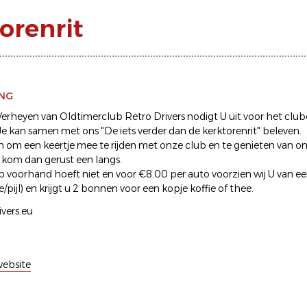
orenrit
ING
.Verheyen van Oldtimerclub Retro Drivers nodigt U uit voor het cl
e kan samen met ons "De iets verder dan de kerktorenrit" beleven.
in om een keertje mee te rijden met onze club en te genieten van onz
, kom dan gerust een langs.
op voorhand hoeft niet en voor €8.00 per auto voorzien wij U van ee
/pijl) en krijgt u 2 bonnen voor een kopje koffie of thee.
vers.eu
ebsite