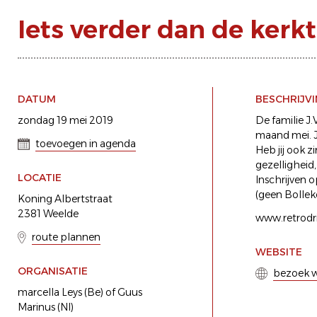
Iets verder dan de kerkt
DATUM
BESCHRIJV
zondag 19 mei 2019
De familie J
maand mei. J
toevoegen in agenda
Heb jij ook z
gezelligheid
LOCATIE
Inschrijven 
(geen Bolleke
Koning Albertstraat
2381 Weelde
www.retrodri
route plannen
WEBSITE
ORGANISATIE
bezoek w
marcella Leys (Be) of Guus
Marinus (Nl)