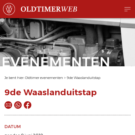
EVENEMENTEN
Je bent hier:
Oldtimer evenementen
>
9de Waaslanduitstap
9de Waaslanduitstap
DATUM