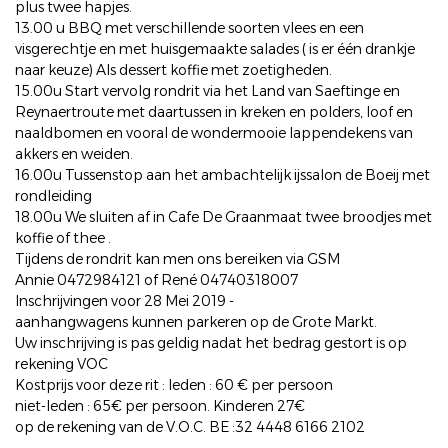
plus twee hapjes.
13.00 u BBQ met verschillende soorten vlees en een
visgerechtje en met huisgemaakte salades ( is er één drankje
naar keuze) Als dessert koffie met zoetigheden.
15.00u Start vervolg rondrit via het Land van Saeftinge en
Reynaertroute met daartussen in kreken en polders, loof en
naaldbomen en vooral de wondermooie lappendekens van
akkers en weiden.
16.00u Tussenstop aan het ambachtelijk ijssalon de Boeij met
rondleiding
18.00u We sluiten af in Cafe De Graanmaat twee broodjes met
koffie of thee .
Tijdens de rondrit kan men ons bereiken via GSM
Annie 0472984121 of René 04740318007
Inschrijvingen voor 28 Mei 2019 -
aanhangwagens kunnen parkeren op de Grote Markt.
Uw inschrijving is pas geldig nadat het bedrag gestort is op
rekening VOC
Kostprijs voor deze rit : leden : 60 € per persoon
niet-leden : 65€ per persoon. Kinderen 27€
op de rekening van de V.O.C. BE :32 4448 6166 2102