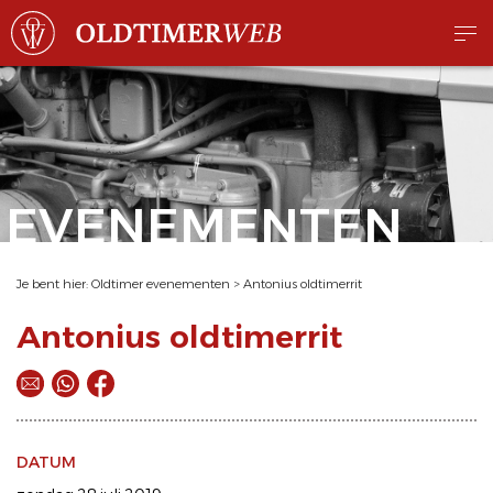
EVENEMENTEN
Je bent hier:
Oldtimer evenementen
>
Antonius oldtimerrit
Antonius oldtimerrit
DATUM