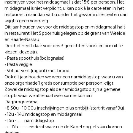
inschrijven voor het middagmaal is dat 15€ per persoon. Het
middagmaal is niet verplicht, u kan ook à la carte eten in het
restaurant maar dan valt u onder het gewone cliënteel en dan
krijgt u geen voorrang.
Dit jaar houden we voor de middagstop en middagmaal halt
in restaurant Het Spoorhuis gelegen op de grens van Weelde
en Baarle-Nassau.
De chef heeft daar voor ons 3 gerechten voorzien om uit te
kiezen, deze zijn;
- Pasta spoothuis (bolognaise)
- Pasta veggie
- Vol-au-vent (ragout) met brood
Ook dit jaar houden we weer een namiddagstop waar u van
onze organisatie 1 gratis consumptie per persoon krijgt.
Zowel de middagstop als de namiddagstop zijn algemene
stopts waar we allemaal even samenkomen.
Dagprogramma;
- 8:30u - 10:00u inschrijvingen plus ontbijt (start rit vanaf 9u)
- 12u - 14u middagstop en middagmaal
- 15u - ....... namiddagstop
- +- 17u - ....... einde rit waar u in de Kapel nog iets kan komen