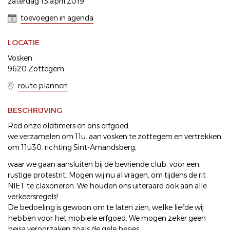
zaterdag 13 april 2019
toevoegen in agenda
LOCATIE
Vosken
9620 Zottegem
route plannen
BESCHRIJVING
Red onze oldtimers en ons erfgoed.
we verzamelen om 11u. aan vosken te zottegem en vertrekken
om 11u30. richting Sint-Amandsberg,
waar we gaan aansluiten bij de bevriende club. voor een
rustige protestrit. Mogen wij nu al vragen, om tijdens de rit
NIET te claxoneren. We houden ons uiteraard ook aan alle
verkeersregels!
De bedoeling is gewoon om te laten zien, welke liefde wij
hebben voor het mobiele erfgoed. We mogen zeker geen
heisa veroorzaken zoals de gele hesjes.