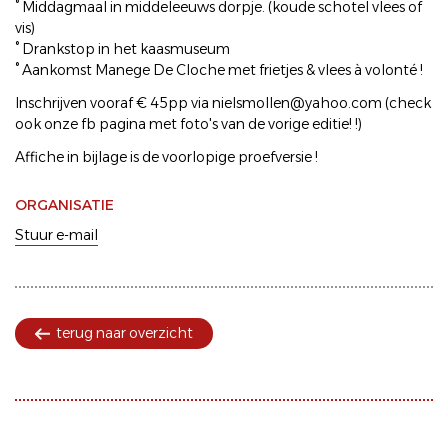
° Middagmaal in middeleeuws dorpje. (koude schotel vlees of
vis)
° Drankstop in het kaasmuseum
° Aankomst Manege De Cloche met frietjes & vlees à volonté !
Inschrijven vooraf € 45pp via nielsmollen@yahoo.com (check
ook onze fb pagina met foto's van de vorige editie! !)
Affiche in bijlage is de voorlopige proefversie !
ORGANISATIE
Stuur e-mail
terug naar overzicht