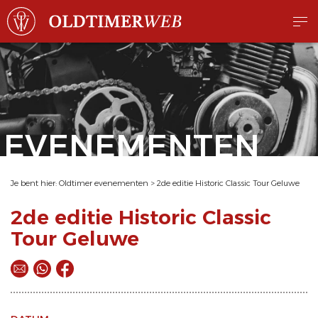
EVENEMENTEN
Je bent hier:
Oldtimer evenementen
>
2de editie Historic Classic Tour Geluwe
2de editie Historic Classic
Tour Geluwe