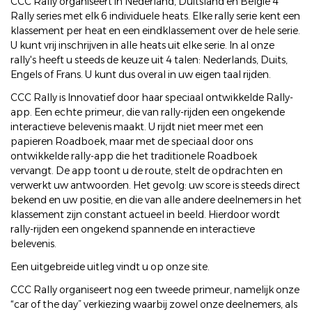
CCC Rally organiseert in Nederland, Duitsland en België 4
Rally series met elk 6 individuele heats. Elke rally serie kent een
klassement per heat en een eindklassement over de hele serie.
U kunt vrij inschrijven in alle heats uit elke serie. In al onze
rally's heeft u steeds de keuze uit 4 talen: Nederlands, Duits,
Engels of Frans. U kunt dus overal in uw eigen taal rijden.
CCC Rally is Innovatief door haar speciaal ontwikkelde Rally-
app. Een echte primeur, die van rally-rijden een ongekende
interactieve belevenis maakt. U rijdt niet meer met een
papieren Roadboek, maar met de speciaal door ons
ontwikkelde rally-app die het traditionele Roadboek
vervangt. De app toont u de route, stelt de opdrachten en
verwerkt uw antwoorden. Het gevolg: uw score is steeds direct
bekend en uw positie, en die van alle andere deelnemers in het
klassement zijn constant actueel in beeld. Hierdoor wordt
rally-rijden een ongekend spannende en interactieve
belevenis.
Een uitgebreide uitleg vindt u op onze site.
CCC Rally organiseert nog een tweede primeur, namelijk onze
“car of the day” verkiezing waarbij zowel onze deelnemers, als