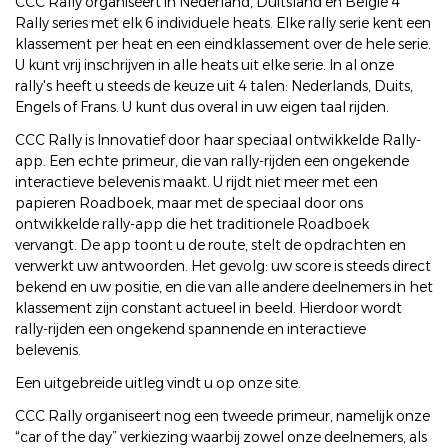
CCC Rally organiseert in Nederland, Duitsland en België 4
Rally series met elk 6 individuele heats. Elke rally serie kent een
klassement per heat en een eindklassement over de hele serie.
U kunt vrij inschrijven in alle heats uit elke serie. In al onze
rally's heeft u steeds de keuze uit 4 talen: Nederlands, Duits,
Engels of Frans. U kunt dus overal in uw eigen taal rijden.
CCC Rally is Innovatief door haar speciaal ontwikkelde Rally-
app. Een echte primeur, die van rally-rijden een ongekende
interactieve belevenis maakt. U rijdt niet meer met een
papieren Roadboek, maar met de speciaal door ons
ontwikkelde rally-app die het traditionele Roadboek
vervangt. De app toont u de route, stelt de opdrachten en
verwerkt uw antwoorden. Het gevolg: uw score is steeds direct
bekend en uw positie, en die van alle andere deelnemers in het
klassement zijn constant actueel in beeld. Hierdoor wordt
rally-rijden een ongekend spannende en interactieve
belevenis.
Een uitgebreide uitleg vindt u op onze site.
CCC Rally organiseert nog een tweede primeur, namelijk onze
“car of the day” verkiezing waarbij zowel onze deelnemers, als