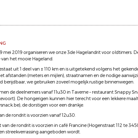
ING
 mei 2019 organiseren we onze 3de Hagelandrit voor oldtimers. Dez
 van het mooie Hageland.
estaat uit 1 deel van ± 110 km en is uitgetekend volgens het gekende
t afstanden (meters en mijlen), straatnamen en de nodige aanwijz
d berijdbaar, we gebruiken zoveel mogelijk rustige binnenwegen.
en de deelnemers vanaf 11u30 in Taverne – restaurant Snappy Sn
evoort). De hongerigen kunnen hier terecht voor een lekkere maalt
ack.be), de dorstigen voor een drankje.
an de rondrit is voorzien vanaf 12u30.
van de rondrit is voorzien in café Francine (Hogenstraat 112 te 34
en streekverrassing aangeboden wordt.