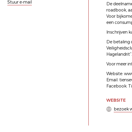
Stuur e-mail
De deelname 
roadbook, aa
Voor bijkome
een consumpt
Inschrijven 
De betaling 
Veiligheids
Hagelandrit”
Voor meer inf
Website: www
Email: tiens
Facebook: Ti
WEBSITE
bezoek w