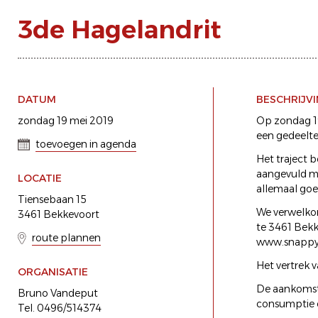
3de Hagelandrit
DATUM
BESCHRIJV
zondag 19 mei 2019
Op zondag 19
een gedeelte
toevoegen in agenda
Het traject b
aangevuld me
LOCATIE
allemaal goe
Tiensebaan 15
We verwelkom
3461 Bekkevoort
te 3461 Bekk
route plannen
www.snappysn
Het vertrek v
ORGANISATIE
De aankomst 
Bruno Vandeput
consumptie 
Tel. 0496/514374