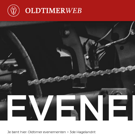
EVENE
Je bent hier:
Oldtimer evenementen
>
3de Hagelandrit