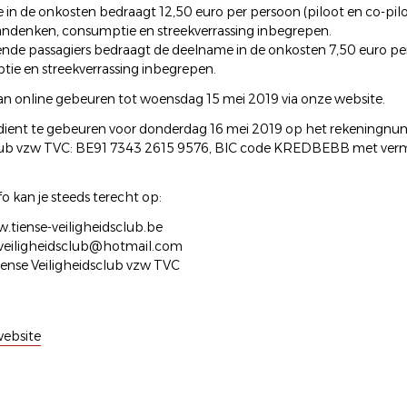
in de onkosten bedraagt 12,50 euro per persoon (piloot en co-piloot
ndenken, consumptie en streekverrassing inbegrepen.
nde passagiers bedraagt de deelname in de onkosten 7,50 euro per 
ie en streekverrassing inbegrepen.
kan online gebeuren tot woensdag 15 mei 2019 via onze website.
dient te gebeuren voor donderdag 16 mei 2019 op het rekeningnu
club vzw TVC: BE91 7343 2615 9576, BIC code KREDBEBB met ver
.
o kan je steeds terecht op:
.tiense-veiligheidsclub.be
eveiligheidsclub@hotmail.com
ense Veiligheidsclub vzw TVC
ebsite