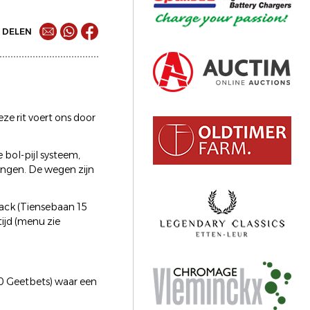
DELEN
e rit voert ons door
 bol-pijl systeem,
ingen. De wegen zijn
ack (Tiensebaan 15
ijd (menu zie
50 Geetbets) waar een