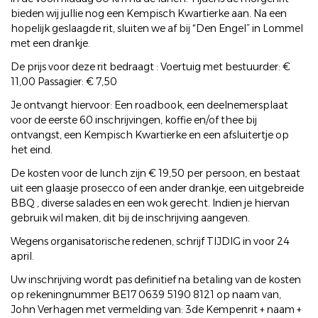
bieden wij jullie nog een Kempisch Kwartierke aan. Na een
hopelijk geslaagde rit, sluiten we af bij “Den Engel” in Lommel
met een drankje.
De prijs voor deze rit bedraagt : Voertuig met bestuurder: €
11,00 Passagier: € 7,50
Je ontvangt hiervoor: Een roadbook, een deelnemersplaat
voor de eerste 60 inschrijvingen, koffie en/of thee bij
ontvangst, een Kempisch Kwartierke en een afsluitertje op
het eind.
De kosten voor de lunch zijn € 19,50 per persoon, en bestaat
uit een glaasje prosecco of een ander drankje, een uitgebreide
BBQ , diverse salades en een wok gerecht. Indien je hiervan
gebruik wil maken, dit bij de inschrijving aangeven.
Wegens organisatorische redenen, schrijf TIJDIG in voor 24
april.
Uw inschrijving wordt pas definitief na betaling van de kosten
op rekeningnummer BE17 0639 5190 8121 op naam van,
John Verhagen met vermelding van: 3de Kempenrit + naam +