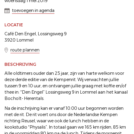
woensdag 1 mei 2019
toevoegen in agenda
LOCATIE
Café Den Engel, Lossingsweg 9
3920 Lommel
route plannen
BESCHRIJVING
Alle oldtimers ouder dan 25 jaar, zijn van harte welkom voor
deze derde editie van de Kempenrit. Wij verwachten jullie
tussen 9 en 10 uur, en ontvangen jullie graag met koffie en/of
thee in: “Den Engel” Lossingsweg 9 in Lommel aan het kanaal
Bocholt- Herentals.
Na de inschrijving kan er vanaf 10.00 uur begonnen worden
met de rit. De rit voert ons door de Nederlandse Kempen
richting Reusel, waar we ook de lunch hebben in de
kookstudio “Physalis”. In totaal gaan we 165 km rijden, 85 km
in de voormiddag 80 km na de lunch. Tijdens de morgenrit