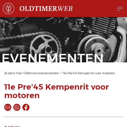
EVENEMENTEN
Je bent hier:
Oldtimer evenementen
>
11e Pre'45 Kempenrit voor motoren
11e Pre'45 Kempenrit voor
motoren