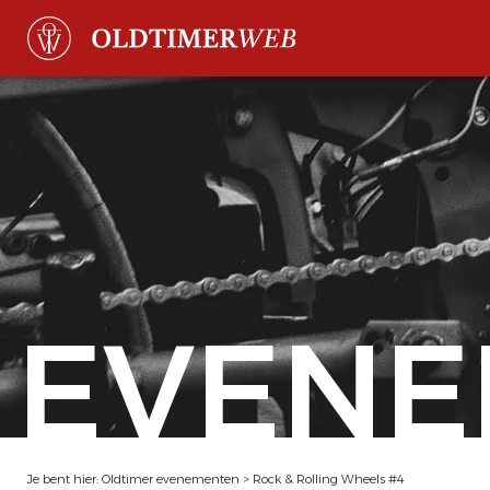
EVENE
Je bent hier:
Oldtimer evenementen
>
Rock & Rolling Wheels #4