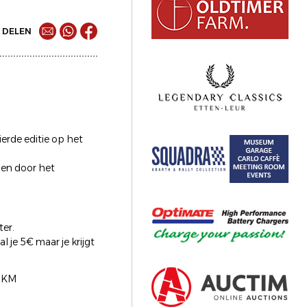
DELEN
erde editie op het
den door het
ter.
 je 5€ maar je krijgt
60KM