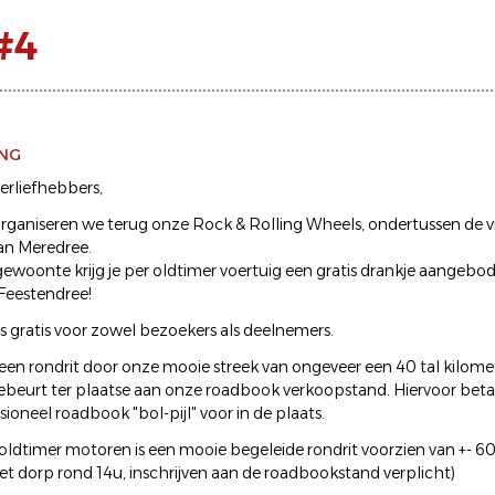
#4
ING
erliefhebbers,
organiseren we terug onze Rock & Rolling Wheels, ondertussen de vi
an Meredree.
ewoonte krijg je per oldtimer voertuig een gratis drankje aangebo
Feestendree!
s gratis voor zowel bezoekers als deelnemers.
een rondrit door onze mooie streek van ongeveer een 40 tal kilome
gebeurt ter plaatse aan onze roadbook verkoopstand. Hiervoor betaal
sioneel roadbook "bol-pijl" voor in de plaats.
oldtimer motoren is een mooie begeleide rondrit voorzien van +- 
het dorp rond 14u, inschrijven aan de roadbookstand verplicht)