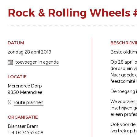
Rock & Rolling Wheels 
DATUM
BESCHRIJV
zondag 28 april 2019
Beste oldtim
toevoegen in agenda
Op 28 april 
dorpsplein v
Naar goede g
LOCATIE
feestcomité 
Merendree Dorp
De toegang i
9850 Merendree
We voorzien 
route plannen
Inschrijven 
er een profes
ORGANISATIE
Ook voor de 
Blansaer Bram
(vertrek op 
Tel. 0474752408