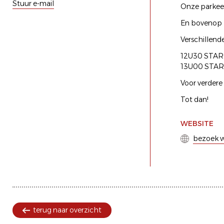
Stuur e-mail
Onze parkeer
En bovenop zi
Verschillend
12U30 STA
13U00 STA
Voor verdere
Tot dan!
WEBSITE
bezoek w
terug naar overzicht