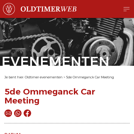
EVENEMENTEN
Je bent hier:
Oldtimer evenementen
>
5de Ommeganck Car Meeting
5de Ommeganck Car
Meeting