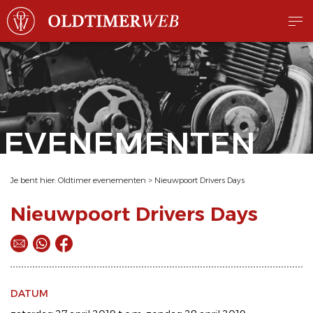
EVENEMENTEN
Je bent hier:
Oldtimer evenementen
>
Nieuwpoort Drivers Days
Nieuwpoort Drivers Days
DATUM