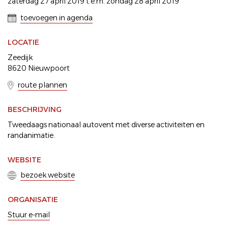
zaterdag 27 april 2019 t.e.m. zondag 28 april 2019
toevoegen in agenda
LOCATIE
Zeedijk
8620 Nieuwpoort
route plannen
BESCHRIJVING
Tweedaags nationaal autovent met diverse activiteiten en
randanimatie.
WEBSITE
bezoek website
ORGANISATIE
Stuur e-mail