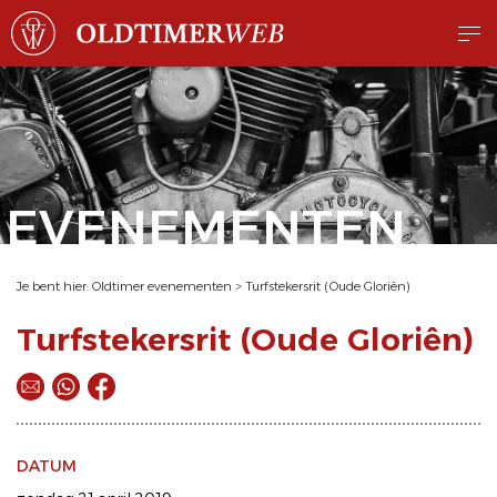
EVENEMENTEN
Je bent hier:
Oldtimer evenementen
>
Turfstekersrit (Oude Gloriên)
Turfstekersrit (Oude Gloriên)
DATUM