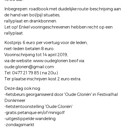
Inbegrepen: roadbook met duidelijke route-beschrijving aan
de hand van bol/pijl situaties,
rallyplaat en drankbonnen.
Let op! Enkel vooringeschrevenen hebben recht op een
rallyplaat.
Kostprijs: 6 euro per voertuig voor de leden,
niet-leden betalen 8 euro.
Voorinschrijving tot 14 april 2019,
via de website: www.oudeglorien.beof via:
oude.glorien@gmail.com
Tel: 0477 21 79 85 ( na 20u.)
Ter plaatse inschrijven kost 2 euro extra.
Deze dag ook nog:
-fietsbeurs georganiseerd door 'Oude Gloriën' in Festivalhal
Donkmeer
-fietstentoonstelling 'Oude Gloriën'
-gratis petanque en/of minigolf
-uitgestippelde wandeling
-zondagsmarkt