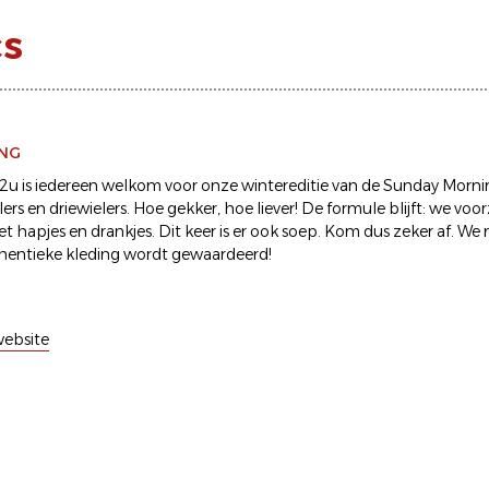
cs
ING
12u is iedereen welkom voor onze wintereditie van de Sunday Mornin
rs en driewielers. Hoe gekker, hoe liever! De formule blijft: we voo
t hapjes en drankjes. Dit keer is er ook soep. Kom dus zeker af. W
thentieke kleding wordt gewaardeerd!
ebsite