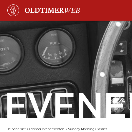
EVENE
Je bent hier:
Oldtimer evenementen
>
Sunday Morning Classics