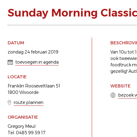
Sunday Morning Classi
DATUM
BESCHRIJV
zondag 24 februari 2019
Van 10u tot 
ook tweewiele
toevoegen in agenda
foodtruck me
gezellig! Au
LOCATIE
Franklin Rooseveltlaan 51
WEBSITE
1800 Vilvoorde
bezoek w
route plannen
ORGANISATIE
Gregory Meul
Tel. 0485 99 39 17