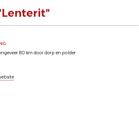
Lenterit"
ING
ongeveer 80 km door dorp en polder
ebsite