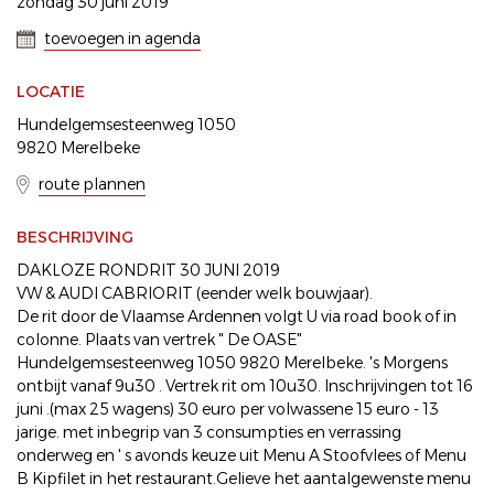
zondag 30 juni 2019
toevoegen in agenda
LOCATIE
Hundelgemsesteenweg 1050
9820 Merelbeke
route plannen
BESCHRIJVING
DAKLOZE RONDRIT 30 JUNI 2019
VW & AUDI CABRIORIT (eender welk bouwjaar).
De rit door de Vlaamse Ardennen volgt U via road book of in
colonne. Plaats van vertrek " De OASE"
Hundelgemsesteenweg 1050 9820 Merelbeke. 's Morgens
ontbijt vanaf 9u30 . Vertrek rit om 10u30. Inschrijvingen tot 16
juni .(max 25 wagens) 30 euro per volwassene 15 euro - 13
jarige. met inbegrip van 3 consumpties en verrassing
onderweg en ' s avonds keuze uit Menu A Stoofvlees of Menu
B Kipfilet in het restaurant.Gelieve het aantalgewenste menu