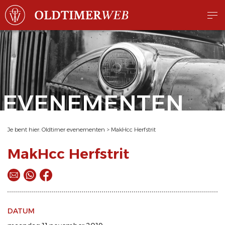
EVENEMENTEN
Je bent hier:
Oldtimer evenementen
>
MakHcc Herfstrit
MakHcc Herfstrit
DATUM