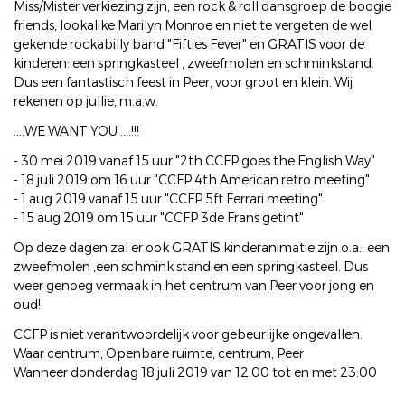
Miss/Mister verkiezing zijn, een rock & roll dansgroep de boogie
friends, lookalike Marilyn Monroe en niet te vergeten de wel
gekende rockabilly band "Fifties Fever" en GRATIS voor de
kinderen: een springkasteel , zweefmolen en schminkstand.
Dus een fantastisch feest in Peer, voor groot en klein. Wij
rekenen op jullie, m.a.w.
....WE WANT YOU ....!!!
- 30 mei 2019 vanaf 15 uur "2th CCFP goes the English Way"
- 18 juli 2019 om 16 uur "CCFP 4th American retro meeting"
- 1 aug 2019 vanaf 15 uur "CCFP 5ft Ferrari meeting"
- 15 aug 2019 om 15 uur "CCFP 3de Frans getint"
Op deze dagen zal er ook GRATIS kinderanimatie zijn o.a.: een
zweefmolen ,een schmink stand en een springkasteel. Dus
weer genoeg vermaak in het centrum van Peer voor jong en
oud!
CCFP is niet verantwoordelijk voor gebeurlijke ongevallen.
Waar centrum, Openbare ruimte, centrum, Peer
Wanneer donderdag 18 juli 2019 van 12:00 tot en met 23:00