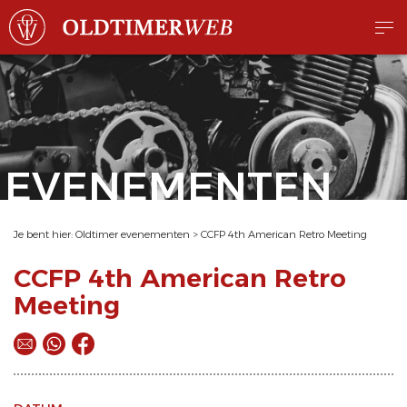
EVENEMENTEN
Je bent hier:
Oldtimer evenementen
>
CCFP 4th American Retro Meeting
CCFP 4th American Retro
Meeting