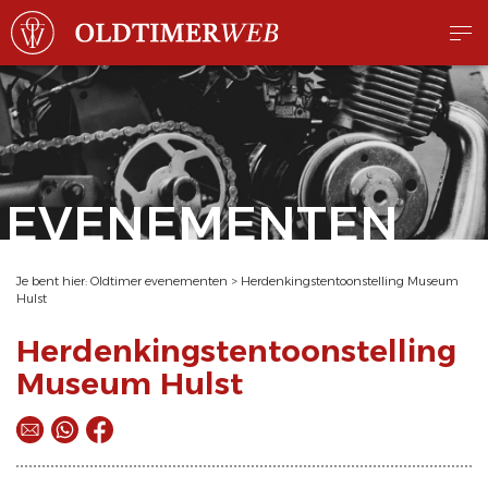
EVENEMENTEN
Je bent hier:
Oldtimer evenementen
>
Herdenkingstentoonstelling Museum
Hulst
Herdenkingstentoonstelling
Museum Hulst