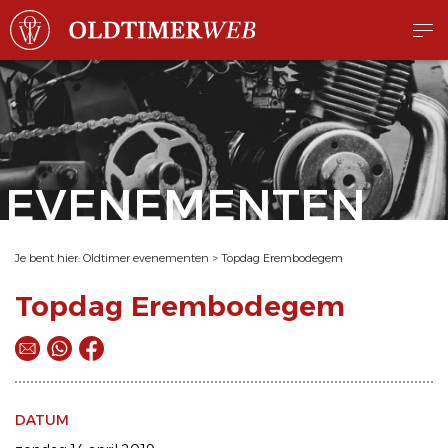
EVENEMENTEN
Je bent hier:
Oldtimer evenementen
>
Topdag Erembodegem
Topdag Erembodegem
DATUM