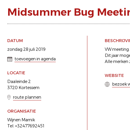
Midsummer Bug Meeti
DATUM
BESCHRIJV
zondag 28 juli 2019
VW meeting.
Dit jaar mog
toevoegen in agenda
Alle merken 
LOCATIE
WEBSITE
Daaleinde 2
bezoek w
3720 Kortessem
route plannen
ORGANISATIE
Wijnen Marnik
Tel. +32477692451