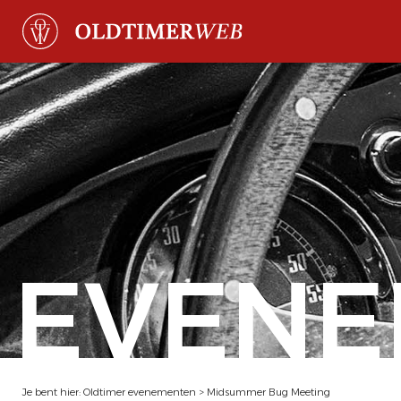
EVENE
Je bent hier:
Oldtimer evenementen
>
Midsummer Bug Meeting