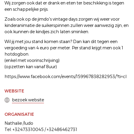
Wij zorgen ook dat er drank en eten ter beschikking is tegen
een schappelijke prijs.
Zoals ook op de jimdo's vintage days zorgen wij weer voor
kinderanimatie de suikerspinnen zullen weer aanwezig zijn, en
ook kunnen de kindjes zich laten sminken.
Wil jij met jou stand komen staan? Dan kan dit tegen een
vergoeding van 4 euro per meter. Per stand krijgt men ook 1
hotdogbon.
(enkel met voorinschrijving)
(opzetten kan vanaf 8uur)
https://www.facebook.com/events/159967838282953/?ti=cl
WEBSITE
bezoek website
ORGANISATIE
Nathalie /ludo
Tel. +32473310045 / +32486462731