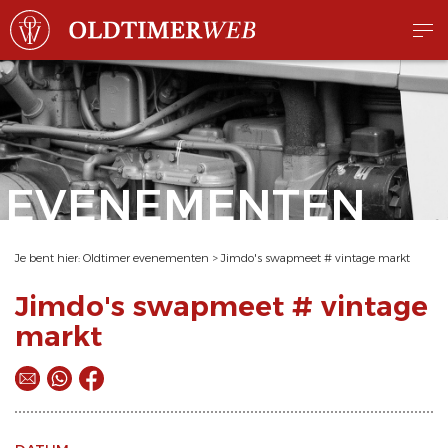
EVENEMENTEN
Je bent hier:
Oldtimer evenementen
>
Jimdo's swapmeet # vintage markt
Jimdo's swapmeet # vintage
markt