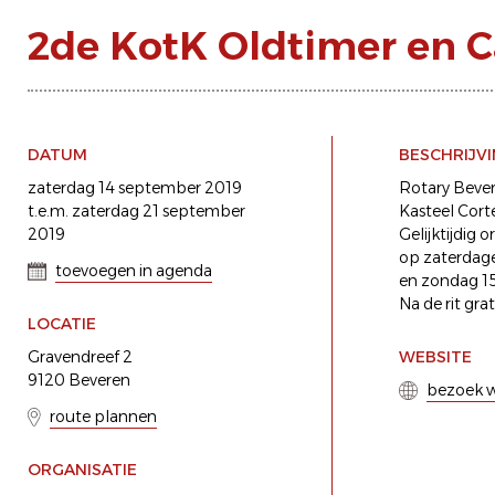
2de KotK Oldtimer en Ca
DATUM
BESCHRIJV
zaterdag 14 september 2019
Rotary Beve
t.e.m. zaterdag 21 september
Kasteel Cort
2019
Gelijktijdig 
op zaterdag
toevoegen in agenda
en zondag 1
Na de rit gra
LOCATIE
Gravendreef 2
WEBSITE
9120 Beveren
bezoek w
route plannen
ORGANISATIE