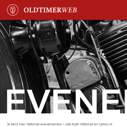
EVENE
Je bent hier:
Oldtimer evenementen
>
2de KotK Oldtimer en Cabrio rit