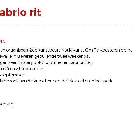
brio rit
ING
ren organiseert 2de kunstbeurs KotK Kunst Om Te Koesteren op h
ewalle in Beveren gedurende twee weekends .
organiseert Rotary ook 3 oldtimer en cabrioritten
en 14 en 21 september
5 september
tis bezoek aan de kunstbeurs in het Kasteel en in het park.
ebsite