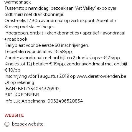
warme snack.
Tussenstop namiddag: bezoek aan “Art Valley” expo over
oldtimers met drankbonnetje.
Omstreeks 17.30u avondmaal op vertrekpunt. Aperitief +
Stoverij met sla en frietjes.
Inbegrepen: ontbijt + drankbonnetjes + aperitief + avondmaal
+ roadbook
Rallyplaat voor de eerste 60 inschrijvingen.
Te betalen voor dit alles = € 38/pp,
Zonder avondmaal met ontbijt en 2 drank stops = € 25/pp.
Kindjes tot 12j betalen € 19/pp, zonder avondmaal met ontbijt
€ 10/pp
Inschrijving vóór 1 augustus 2019 op www.deretrovrienden.be
Of op rekening
IBAN : BE12734034326992
BIC : KREDBEBB
Info Luc Appelmans : 0032496520834
WEBSITE
bezoek website