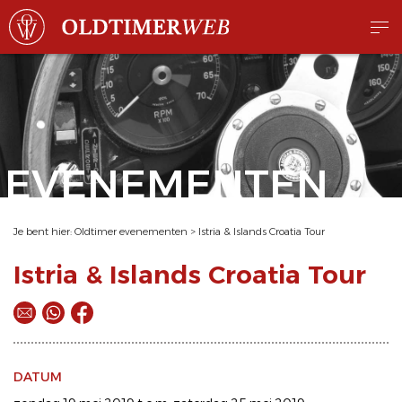
EVENEMENTEN
Je bent hier:
Oldtimer evenementen
>
Istria & Islands Croatia Tour
Istria & Islands Croatia Tour
DATUM