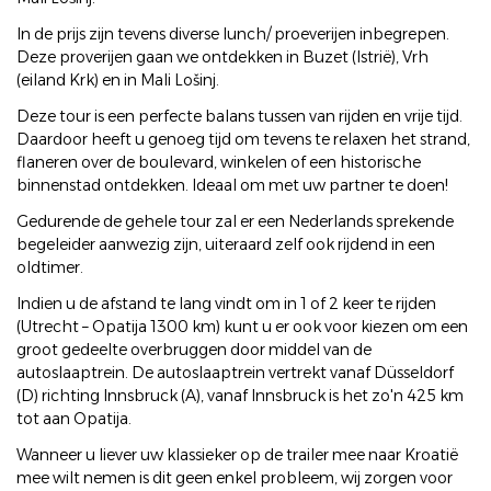
In de prijs zijn tevens diverse lunch/ proeverijen inbegrepen.
Deze proverijen gaan we ontdekken in Buzet (Istrië), Vrh
(eiland Krk) en in Mali Lošinj.
Deze tour is een perfecte balans tussen van rijden en vrije tijd.
Daardoor heeft u genoeg tijd om tevens te relaxen het strand,
flaneren over de boulevard, winkelen of een historische
binnenstad ontdekken. Ideaal om met uw partner te doen!
Gedurende de gehele tour zal er een Nederlands sprekende
begeleider aanwezig zijn, uiteraard zelf ook rijdend in een
oldtimer.
Indien u de afstand te lang vindt om in 1 of 2 keer te rijden
(Utrecht – Opatija 1300 km) kunt u er ook voor kiezen om een
groot gedeelte overbruggen door middel van de
autoslaaptrein. De autoslaaptrein vertrekt vanaf Düsseldorf
(D) richting Innsbruck (A), vanaf Innsbruck is het zo'n 425 km
tot aan Opatija.
Wanneer u liever uw klassieker op de trailer mee naar Kroatië
mee wilt nemen is dit geen enkel probleem, wij zorgen voor