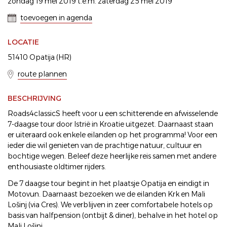
zondag 19 mei 2019 t.e.m. zaterdag 25 mei 2019
toevoegen in agenda
LOCATIE
51410 Opatija (HR)
route plannen
BESCHRIJVING
Roads4classicS heeft voor u een schitterende en afwisselende
7-daagse tour door Istrië in Kroatie uitgezet. Daarnaast staan
er uiteraard ook enkele eilanden op het programma! Voor een
ieder die wil genieten van de prachtige natuur, cultuur en
bochtige wegen. Beleef deze heerlijke reis samen met andere
enthousiaste oldtimer rijders.
De 7 daagse tour begint in het plaatsje Opatija en eindigt in
Motovun. Daarnaast bezoeken we de eilanden Krk en Mali
Lošinj (via Cres). We verblijven in zeer comfortabele hotels op
basis van halfpension (ontbijt & diner), behalve in het hotel op
Mali Lošinj.