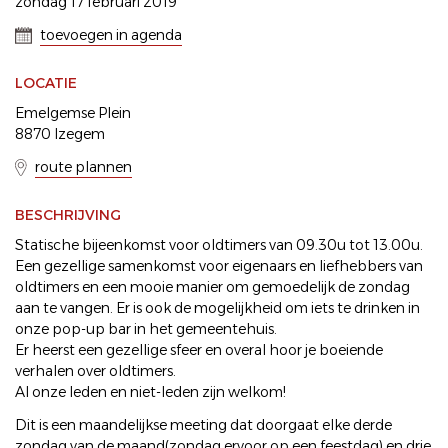
zondag 17 februari 2019
toevoegen in agenda
LOCATIE
Emelgemse Plein
8870 Izegem
route plannen
BESCHRIJVING
Statische bijeenkomst voor oldtimers van 09.30u tot 13.00u.
Een gezellige samenkomst voor eigenaars en liefhebbers van
oldtimers en een mooie manier om gemoedelijk de zondag
aan te vangen. Er is ook de mogelijkheid om iets te drinken in
onze pop-up bar in het gemeentehuis.
Er heerst een gezellige sfeer en overal hoor je boeiende
verhalen over oldtimers.
Al onze leden en niet-leden zijn welkom!
Dit is een maandelijkse meeting dat doorgaat elke derde
zondag van de maand(zondag ervoor op een feestdag) en drie