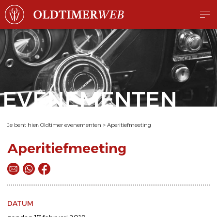
EVENEMENTEN
Je bent hier:
Oldtimer evenementen
>
Aperitiefmeeting
Aperitiefmeeting
DATUM