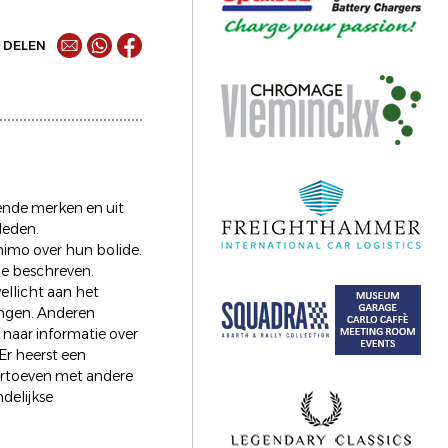
DELEN
lende merken en uit
leden.
nimo over hun bolide.
ie beschreven.
ellicht aan het
engen. Anderen
 naar informatie over
Er heerst een
vertoeven met andere
delijkse