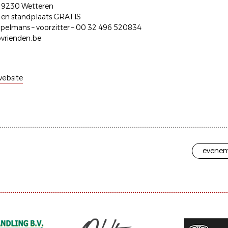
t 9230 Wetteren
ng en standplaats GRATIS
ppelmans – voorzitter – 00 32 496 520834
vrienden.be
ebsite
evenem