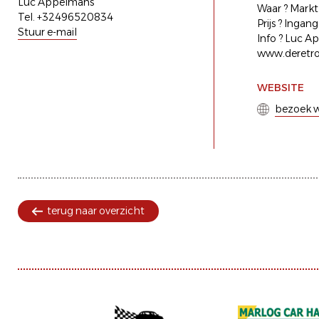
Luc Appelmans
Waar ? Mark
Tel. +32496520834
Prijs ? Inga
Stuur e-mail
Info ? Luc A
www.deretro
WEBSITE
bezoek w
terug naar overzicht