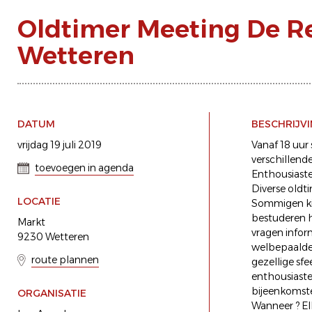
Oldtimer Meeting De R
Wetteren
DATUM
BESCHRIJV
vrijdag 19 juli 2019
Vanaf 18 uur
verschillend
toevoegen in agenda
Enthousiaste
Diverse oldt
LOCATIE
Sommigen kij
bestuderen h
Markt
vragen infor
9230 Wetteren
welbepaalde 
route plannen
gezellige sf
enthousiaste
bijeenkomst
ORGANISATIE
Wanneer ? El