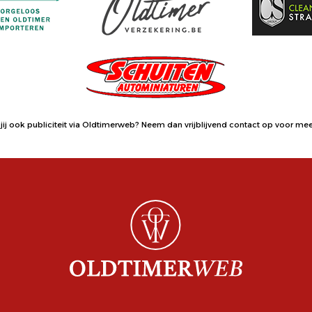
jij ook publiciteit via Oldtimerweb?
Neem dan vrijblijvend contact op
voor meer