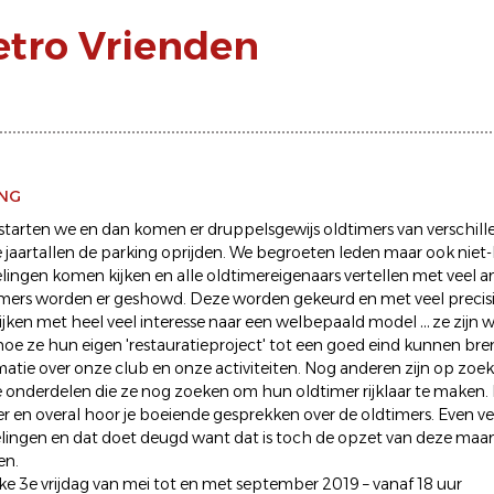
etro Vrienden
ING
 starten we en dan komen er druppelsgewijs oldtimers van verschil
e jaartallen de parking oprijden. We begroeten leden maar ook niet-
lingen komen kijken en alle oldtimereigenaars vertellen met veel a
imers worden er geshowd. Deze worden gekeurd en met veel precis
ken met heel veel interesse naar een welbepaald model … ze zijn w
oe ze hun eigen 'restauratieproject' tot een goed eind kunnen br
matie over onze club en onze activiteiten. Nog anderen zijn op zoek
onderdelen die ze nog zoeken om hun oldtimer rijklaar te maken. 
eer en overal hoor je boeiende gesprekken over de oldtimers. Even 
lingen en dat doet deugd want dat is toch de opzet van deze maan
en.
ke 3e vrijdag van mei tot en met september 2019 – vanaf 18 uur