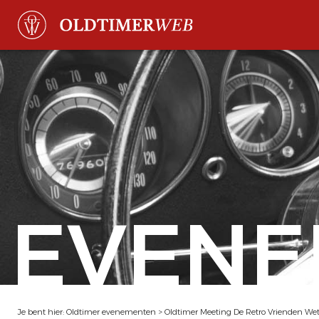
EVENE
Je bent hier:
Oldtimer evenementen
>
Oldtimer Meeting De Retro Vrienden We