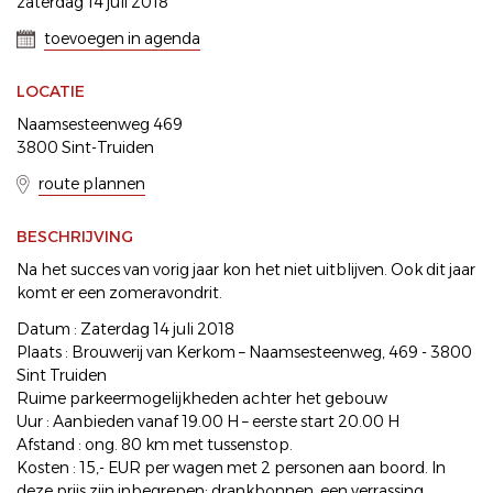
zaterdag 14 juli 2018
toevoegen in agenda
LOCATIE
Naamsesteenweg 469
3800 Sint-Truiden
route plannen
BESCHRIJVING
Na het succes van vorig jaar kon het niet uitblijven. Ook dit jaar
komt er een zomeravondrit.
Datum : Zaterdag 14 juli 2018
Plaats : Brouwerij van Kerkom – Naamsesteenweg, 469 - 3800
Sint Truiden
Ruime parkeermogelijkheden achter het gebouw
Uur : Aanbieden vanaf 19.00 H – eerste start 20.00 H
Afstand : ong. 80 km met tussenstop.
Kosten : 15,- EUR per wagen met 2 personen aan boord. In
deze prijs zijn inbegrepen: drankbonnen, een verrassing