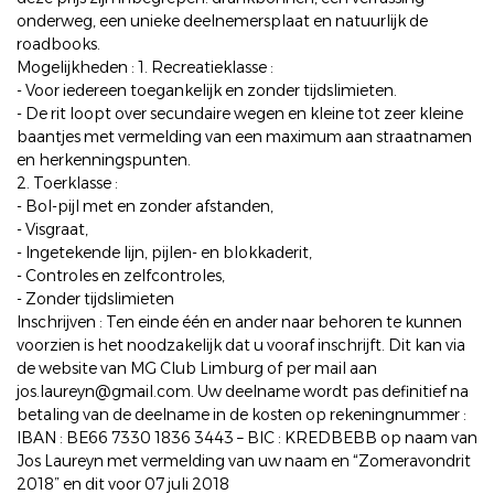
onderweg, een unieke deelnemersplaat en natuurlijk de
roadbooks.
Mogelijkheden : 1. Recreatieklasse :
- Voor iedereen toegankelijk en zonder tijdslimieten.
- De rit loopt over secundaire wegen en kleine tot zeer kleine
baantjes met vermelding van een maximum aan straatnamen
en herkenningspunten.
2. Toerklasse :
- Bol-pijl met en zonder afstanden,
- Visgraat,
- Ingetekende lijn, pijlen- en blokkaderit,
- Controles en zelfcontroles,
- Zonder tijdslimieten
Inschrijven : Ten einde één en ander naar behoren te kunnen
voorzien is het noodzakelijk dat u vooraf inschrijft. Dit kan via
de website van MG Club Limburg of per mail aan
jos.laureyn@gmail.com. Uw deelname wordt pas definitief na
betaling van de deelname in de kosten op rekeningnummer :
IBAN : BE66 7330 1836 3443 – BIC : KREDBEBB op naam van
Jos Laureyn met vermelding van uw naam en “Zomeravondrit
2018” en dit voor 07 juli 2018