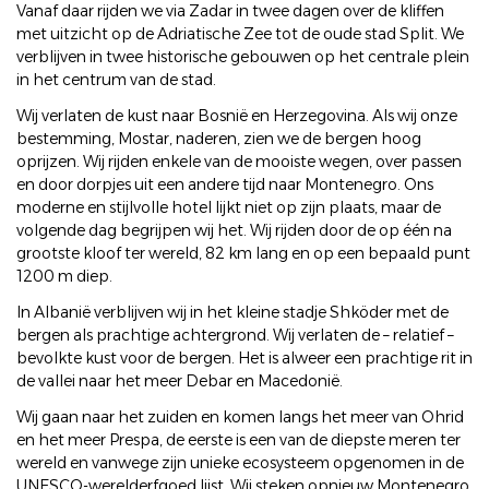
Vanaf daar rijden we via Zadar in twee dagen over de kliffen
met uitzicht op de Adriatische Zee tot de oude stad Split. We
verblijven in twee historische gebouwen op het centrale plein
in het centrum van de stad.
Wij verlaten de kust naar Bosnië en Herzegovina. Als wij onze
bestemming, Mostar, naderen, zien we de bergen hoog
oprijzen. Wij rijden enkele van de mooiste wegen, over passen
en door dorpjes uit een andere tijd naar Montenegro. Ons
moderne en stijlvolle hotel lijkt niet op zijn plaats, maar de
volgende dag begrijpen wij het. Wij rijden door de op één na
grootste kloof ter wereld, 82 km lang en op een bepaald punt
1200 m diep.
In Albanië verblijven wij in het kleine stadje Shköder met de
bergen als prachtige achtergrond. Wij verlaten de – relatief –
bevolkte kust voor de bergen. Het is alweer een prachtige rit in
de vallei naar het meer Debar en Macedonië.
Wij gaan naar het zuiden en komen langs het meer van Ohrid
en het meer Prespa, de eerste is een van de diepste meren ter
wereld en vanwege zijn unieke ecosysteem opgenomen in de
UNESCO-werelderfgoed lijst. Wij steken opnieuw Montenegro