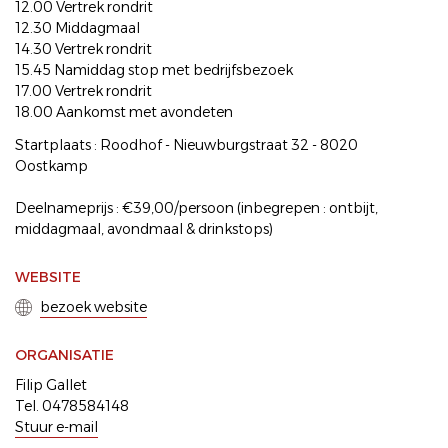
12.00 Vertrek rondrit
12.30 Middagmaal
14.30 Vertrek rondrit
15.45 Namiddag stop met bedrijfsbezoek
17.00 Vertrek rondrit
18.00 Aankomst met avondeten
Startplaats : Roodhof - Nieuwburgstraat 32 - 8020
Oostkamp
Deelnameprijs : €39,00/persoon (inbegrepen : ontbijt,
middagmaal, avondmaal & drinkstops)
WEBSITE
bezoek website
ORGANISATIE
Filip Gallet
Tel. 0478584148
Stuur e-mail